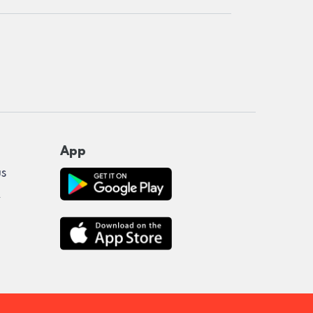
App
us
y