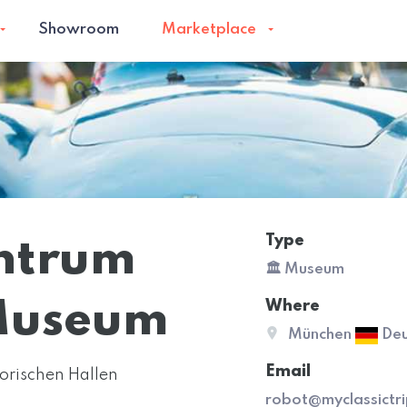
Showroom
Marketplace
Type
ntrum
🏛️ Museum
Museum
Where
München
Deu
Email
torischen Hallen
robot@myclassictr