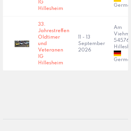
IG
Germa
Hillesheim
33.
Am
Jahrestreffen
Viehma
Oldtimer
11 - 13
54576
und
September
Hilles
Veteranen
2026
IG
Germa
Hillesheim