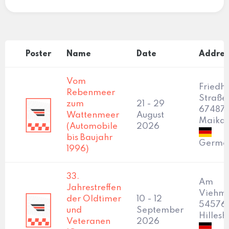
Poster
Name
Date
Addres
Vom
Friedh
Rebenmeer
Straße 
zum
21 - 29
67487
Wattenmeer
August
Maika
(Automobile
2026
bis Baujahr
Germa
1996)
33.
Am
Jahrestreffen
Viehma
der Oldtimer
10 - 12
54576
und
September
Hilles
Veteranen
2026