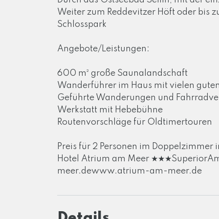
Durch das Ostseebad Sellin, mit der e
Weiter zum Reddevitzer Höft oder bis 
Schlosspark
Angebote/Leistungen:
600 m² große Saunalandschaft
Wanderführer im Haus mit vielen guten
Geführte Wanderungen und Fahrradver
Werkstatt mit Hebebühne
Routenvorschläge für Oldtimertouren
Preis für 2 Personen im Doppelzimmer 
Hotel Atrium am Meer ★★★SuperiorAm 
meer.dewww.atrium-am-meer.de
Details