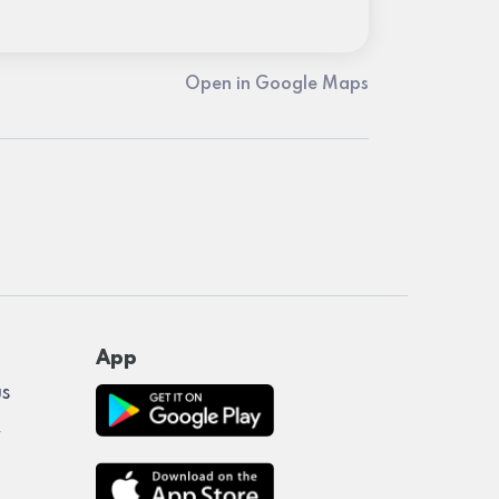
Open in Google Maps
App
us
y