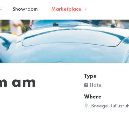
Showroom
Marketplace
Type
um am
🏨 Hotel
Where
Breege-Juliusru