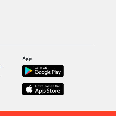
App
us
y