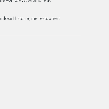
eile von BMW, Alpina, MK
nlose Historie, nie restauriert