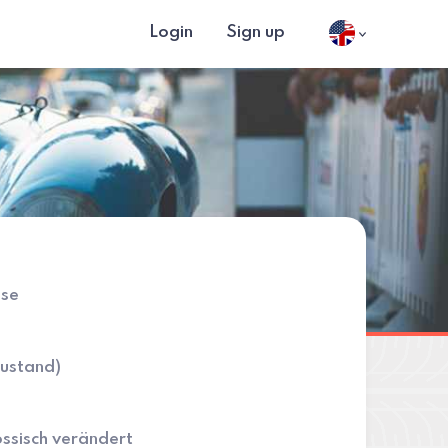
Login
Sign up
sse
ustand)
össisch verändert