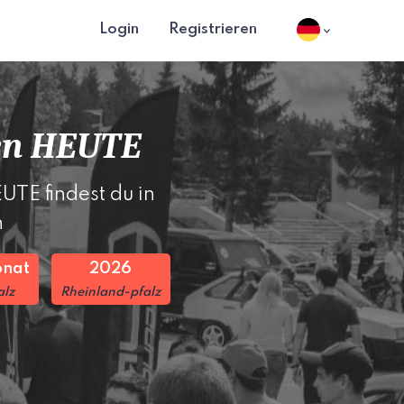
Login
Registrieren
en HEUTE
TE findest du in
n
onat
2026
alz
Rheinland-pfalz