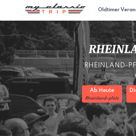
Oldtimer Veran
RHEINLA
RHEINLAND-PFALZ
Ab Heute
Di
Rheinland-pfalz