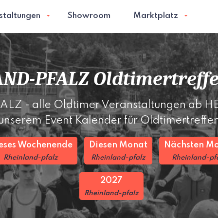
staltungen
Showroom
Marktplatz
ND-PFALZ Oldtimertreff
 - alle Oldtimer Veranstaltungen ab HEU
unserem Event Kalender für Oldtimertreffe
eses Wochenende
Diesen Monat
Nächsten M
Rheinland-pfalz
Rheinland-pfalz
Rheinland-pf
2027
Rheinland-pfalz