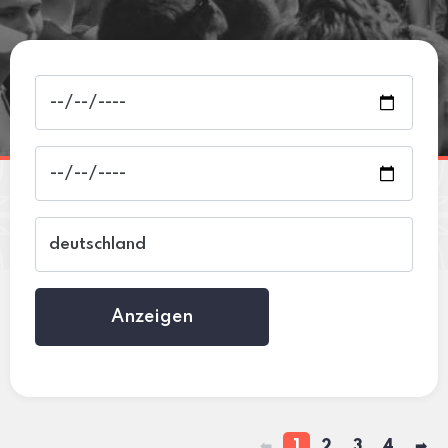
Anzeigen
⬅
1
2
3
4
➡