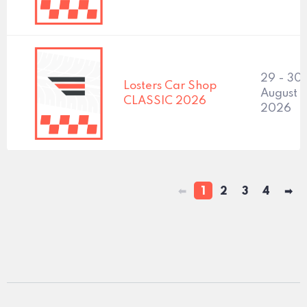
29 - 30
Losters Car Shop
August
CLASSIC 2026
2026
⬅
1
2
3
4
➡