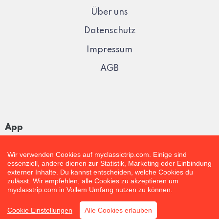
Über uns
Datenschutz
Impressum
AGB
App
Wir verwenden Cookies auf myclassictrip.com. Einige sind
essenziell, andere dienen zur Statistik, Marketing oder Einbindung
externer Inhalte. Du kannst entscheiden, welche Cookies du
zulässt. Wir empfehlen, alle Cookies zu akzeptieren um
myclasstrip.com in Vollem Umfang nutzen zu können.
Cookie Einstellungen
Alle Cookies erlauben