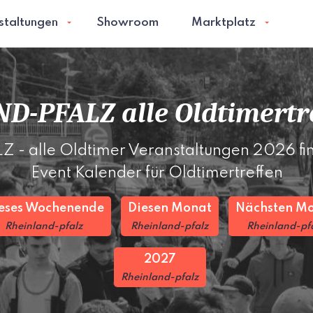
staltungen
Showroom
Marktplatz
D-PFALZ alle Oldtimertre
 alle Oldtimer Veranstaltungen 2026 fin
Event Kalender für Oldtimertreffen
eses Wochenende
Diesen Monat
Nächsten M
Rheinland-pfalz
Rheinland-pfalz
Rheinland-pf
2027
Rheinland-pfalz