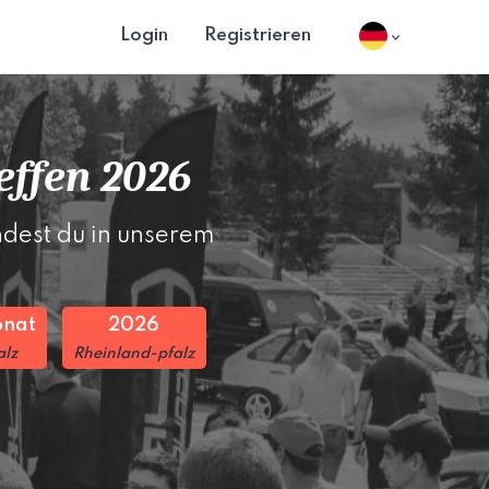
Login
Registrieren
ffen 2026
dest du in unserem
onat
2026
alz
Rheinland-pfalz