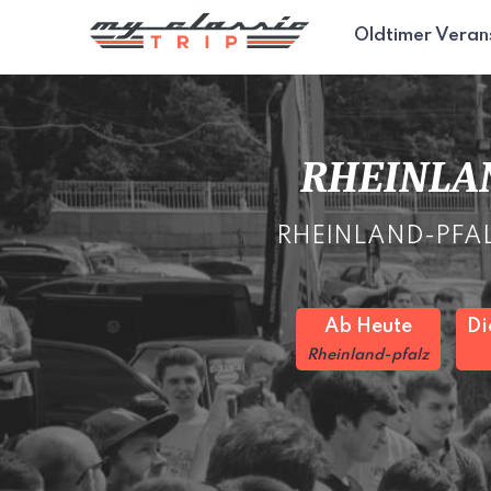
Oldtimer Veran
RHEINLAN
RHEINLAND-PFALZ -
Ab Heute
Di
Rheinland-pfalz