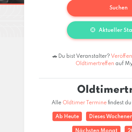
Suchen
Aktueller St
🚗 Du bist Veranstalter?
Veröffen
Oldtimertreffen
auf My
Oldtimert
Alle
Oldtimer Termine
findest du
Ab Heute
Dieses Wochene
Nächsten Monat
2