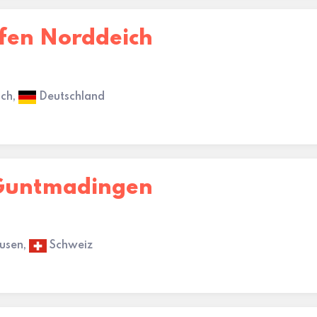
ffen Norddeich
ich,
Deutschland
 Guntmadingen
ausen,
Schweiz