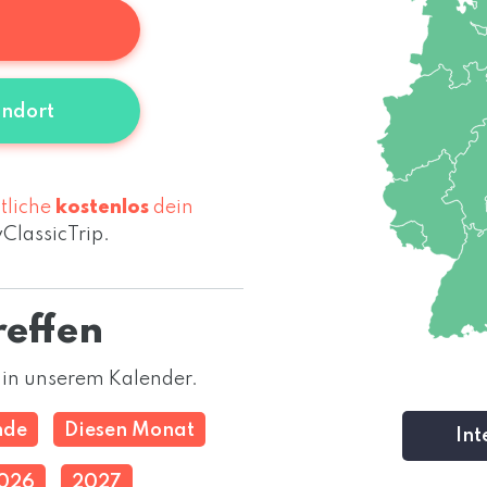
andort
tliche
kostenlos
dein
ClassicTrip.
reffen
 in unserem Kalender.
nde
Diesen Monat
Int
026
2027