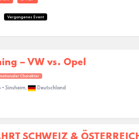
Vergangenes Event
ning – VW vs. Opel
rnationaler Charakter
 • Sinsheim,
Deutschland
HRT SCHWEIZ & ÖSTERREIC