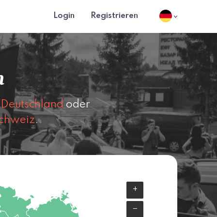
Login
Registrieren
n
n
Deutschland
oder
chweiz
.
+
−