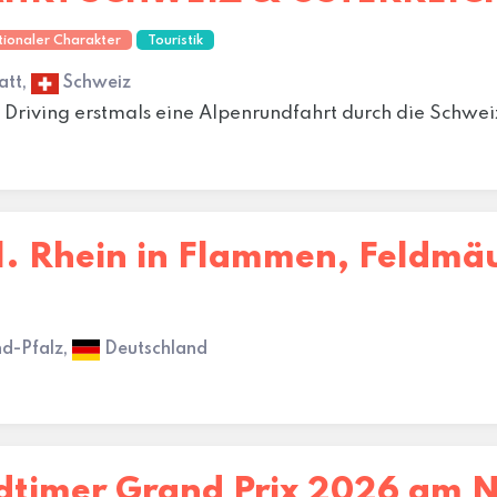
tionaler Charakter
Touristik
att,
Schweiz
l Driving erstmals eine Alpenrundfahrt durch die Schwei
nl. Rhein in Flammen, Feldmä
nd-Pfalz,
Deutschland
dtimer Grand Prix 2026 am 