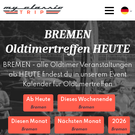
BREMEN
Oldtimertreffen HEUTE
BREMEN - alle Oldtimer Veranstaltungen
ab HEUTE findest du in unserem Event
Kalender für Oldtimertreffen
Ab Heute
Dieses Wochenende
Bremen
Bremen
Diesen Monat
Nächsten Monat
2026
Bremen
Bremen
Bremen