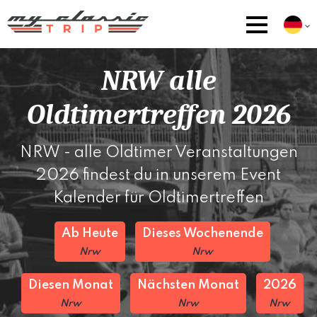
NRW alle
Oldtimertreffen 2026
NRW - alle Oldtimer Veranstaltungen
2026 findest du in unserem Event
Kalender für Oldtimertreffen
Ab Heute
Dieses Wochenende
Nrw
Nrw
Diesen Monat
Nächsten Monat
2026
Nrw
Nrw
Nrw