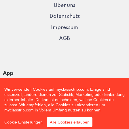
Über uns
Datenschutz
Impressum
AGB
App
Wir verwenden Cookies auf myclassictrip.com. Einige sind
essenziell, andere dienen zur Statistik, Marketing oder Einbindung
externer Inhalte. Du kannst entscheiden, welche Cookies du
zulässt. Wir empfehlen, alle Cookies zu akzeptieren um
myclasstrip.com in Vollem Umfang nutzen zu können.
Cookie Einstellungen
Alle Cookies erlauben