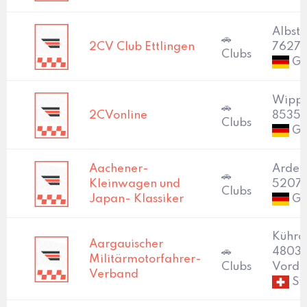
Albstr
🚗
2CV Club Ettlingen
76275
Clubs
Ge
Wippe
🚗
2CVonline
85354
Clubs
Ge
Aachener-
Ardenn
🚗
Kleinwagen und
52076
Clubs
Japan- Klassiker
Ge
Kühra
Aargauischer
🚗
4803
Militärmotorfahrer-
Clubs
Vord
Verband
Sw