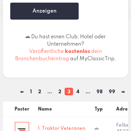
Anzeigen
🚗 Du hast einen Club, Hotel oder
Unternehmen?
Veröffentliche
kostenlos
dein
Branchenbucheintrag
auf MyClassicTrip.
⬅
1
2
2
3
4
98
99
➡
Poster
Name
Typ
Adres
Felber
1. Traktor Veteranen
🚗