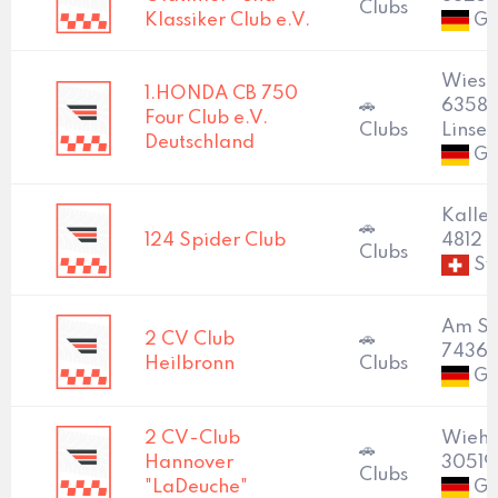
Clubs
Klassiker Club e.V.
Ge
Wiesen
1.HONDA CB 750
🚗
6358
Four Club e.V.
Clubs
Linsen
Deutschland
Ge
Kaller
🚗
124 Spider Club
4812 
Clubs
Sw
Am Se
2 CV Club
🚗
74363
Heilbronn
Clubs
Ge
2 CV-Club
Wiehb
🚗
Hannover
30519
Clubs
"LaDeuche"
Ge