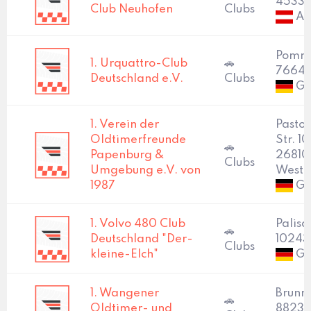
4533 
Club Neuhofen
Clubs
Au
Pomme
1. Urquattro-Club
🚗
76646
Deutschland e.V.
Clubs
Ge
1. Verein der
Pasto
Oldtimerfreunde
Str. 1
🚗
Papenburg &
26810
Clubs
Umgebung e.V. von
Westo
1987
Ge
1. Volvo 480 Club
Palisa
🚗
Deutschland "Der-
10243 
Clubs
kleine-Elch"
Ge
1. Wangener
Brunn
🚗
Oldtimer- und
8823