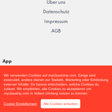
Über uns
Datenschutz
Impressum
AGB
App
Wir verwenden Cookies auf myclassictrip.com. Einige sind
essenziell, andere dienen zur Statistik, Marketing oder Einbindung
externer Inhalte. Du kannst entscheiden, welche Cookies du
zulässt. Wir empfehlen, alle Cookies zu akzeptieren um
myclasstrip.com in Vollem Umfang nutzen zu können.
Cookie Einstellungen
Alle Cookies erlauben