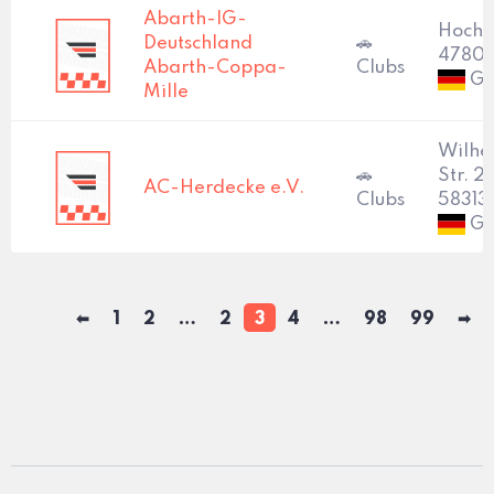
Abarth-IG-
Hoch
Deutschland
🚗
47804
Abarth-Coppa-
Clubs
Ge
Mille
Wilhe
🚗
Str. 2
AC-Herdecke e.V.
Clubs
58313
Ge
⬅
1
2
2
3
4
98
99
➡