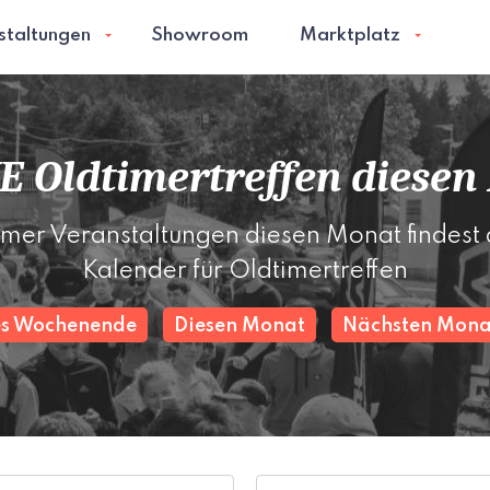
staltungen
Showroom
Marktplatz
E Oldtimertreffen diesen
imer Veranstaltungen diesen Monat findest 
Kalender für Oldtimertreffen
es Wochenende
Diesen Monat
Nächsten Mona