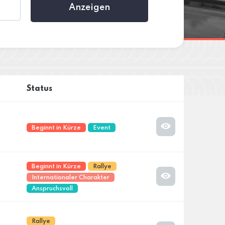
Anzeigen
Status
Beginnt in Kürze
Event
Beginnt in Kürze
Rallye
Internationaler Charakter
Anspruchsvoll
Rallye