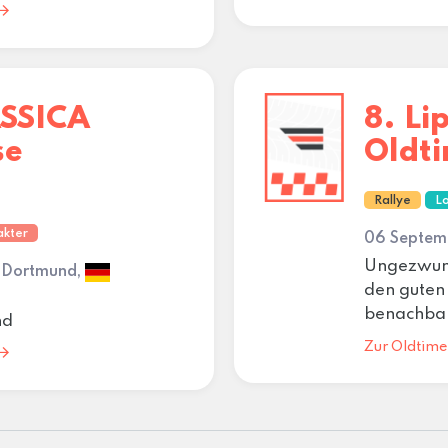
SSICA
8. Li
se
Oldt
Rallye
Lo
akter
06 Septemb
Ungezwung
• Dortmund,
den guten
benachbar
nd
Zur Oldtime