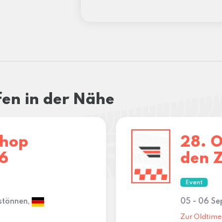
fen in der Nähe
Shop
28. O
6
den Z
Event
stönnen,
05 - 06 S
Zur Oldtime