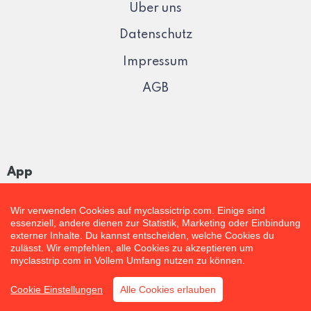
Über uns
Datenschutz
Impressum
AGB
App
Wir verwenden Cookies auf myclassictrip.com. Einige sind
essenziell, andere dienen zur Statistik, Marketing oder Einbindung
externer Inhalte. Du kannst entscheiden, welche Cookies du
zulässt. Wir empfehlen, alle Cookies zu akzeptieren um
myclasstrip.com in Vollem Umfang nutzen zu können.
Cookie Einstellungen
Alle Cookies erlauben