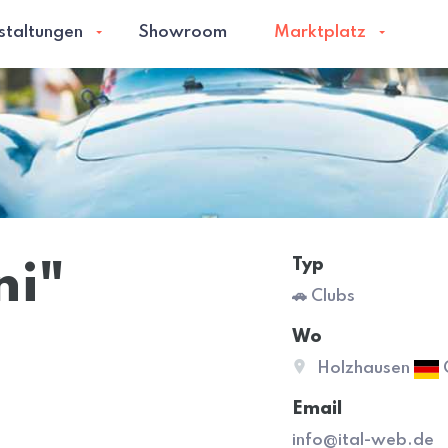
staltungen
Showroom
Marktplatz
Typ
ni"
🚗 Clubs
Wo
Holzhausen
Email
info@ital-web.de