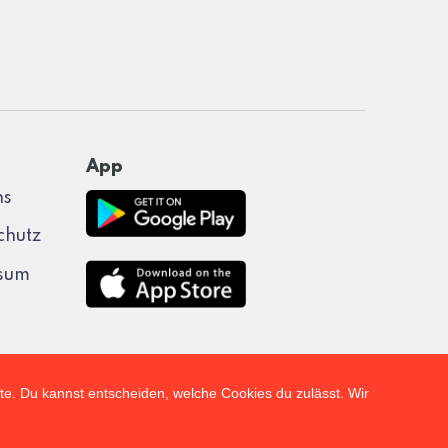
App
ns
chutz
sum
lte. Du kannst entscheiden, welche Cookies du zulässt. Wir