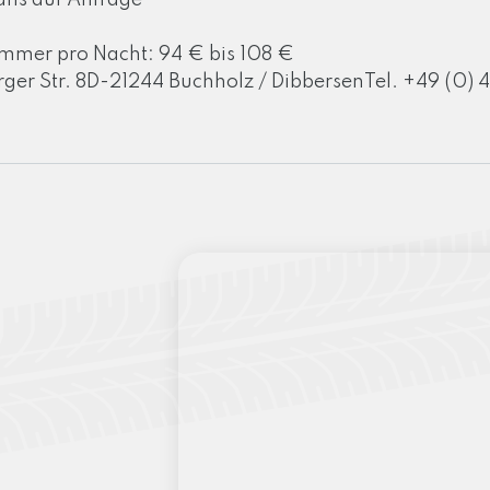
ans auf Anfrage
mmer pro Nacht: 94 € bis 108 €
tr. 8D-21244 Buchholz / DibbersenTel. +49 (0) 4