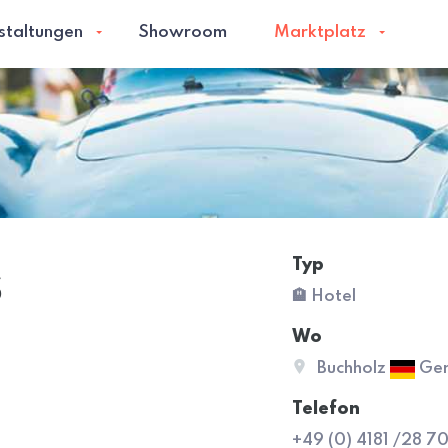
staltungen
Showroom
Marktplatz
Typ
s
🏨 Hotel
Wo
Buchholz
Ger
Telefon
+49 (0) 4181 /28 7