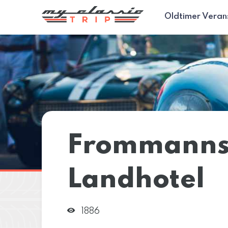
Oldtimer Veran
Frommann
Landhotel
1886