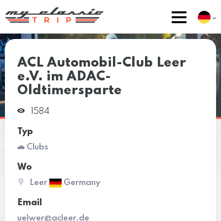
ACL Automobil-Club Leer
e.V. im ADAC-
Oldtimersparte
1584
Typ
🚗 Clubs
Wo
Leer
Germany
Email
uelwer@acleer.de