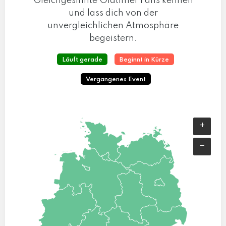
Gleichgesinnte Oldtimer Fans kennen
und lass dich von der
unvergleichlichen Atmosphäre
begeistern.
Läuft gerade
Beginnt in Kürze
Vergangenes Event
+
−