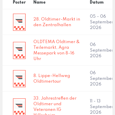
Poster
Name
Datum
05 - 06
28. Oldtimer-Markt in
September
den Zentralhallen
2026
OLDTEMA Oldtimer &
06
Teilemarkt, Agra
September,
Messepark von 8-16
2026
Uhr
06
8. Lippe-Hellweg
September,
Oldtimertour
2026
33. Jahrestreffen der
11 - 13
Oldtimer und
September
Veteranen IG
2026