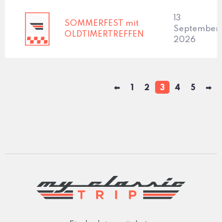
13
SOMMERFEST mit
September,
OLDTIMERTREFFEN
2026
⬅
1
2
3
4
5
➡