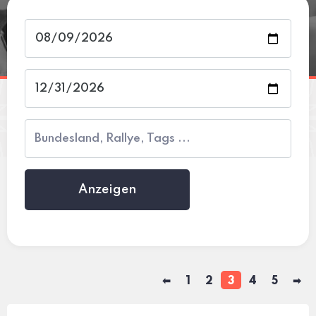
Anzeigen
⬅
1
2
3
4
5
➡